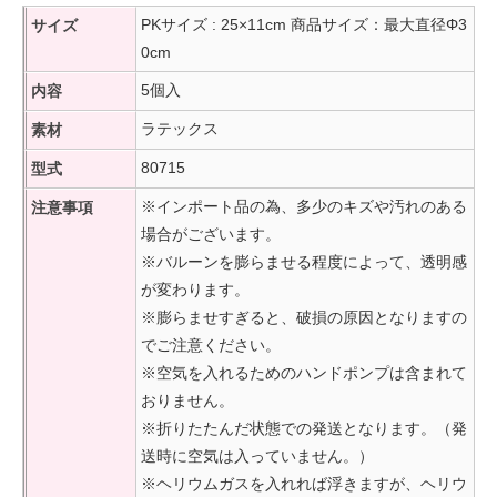
PKサイズ : 25×11cm 商品サイズ：最大直径Φ3
サイズ
0cm
5個入
内容
ラテックス
素材
80715
型式
※インポート品の為、多少のキズや汚れのある
注意事項
場合がございます。
※バルーンを膨らませる程度によって、透明感
が変わります。
※膨らませすぎると、破損の原因となりますの
でご注意ください。
※空気を入れるためのハンドポンプは含まれて
おりません。
※折りたたんだ状態での発送となります。（発
送時に空気は入っていません。）
※ヘリウムガスを入れれば浮きますが、ヘリウ