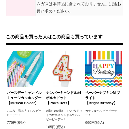
ムガスは本商品に含まれておりません。別途お
買い求めください。
この商品を買った人はこの商品も買っています
ナンバーキャンドル#4
バースデーキャンドル
ペーパーナプキンM ブ
ポルカドット
ミュージカルホルダー
ライト
【Polka Dots】
【Musical Holder】
【Bright Birthday】
0歳も100歳も！POPなドッ
みんなで歌おう！ハッピー
カラフルハッピービーデ
トの数字キャンドルでハッ
ビーデー！
ー！
ピービーデー！
770円(税込)
660円(税込)
165円(税込)