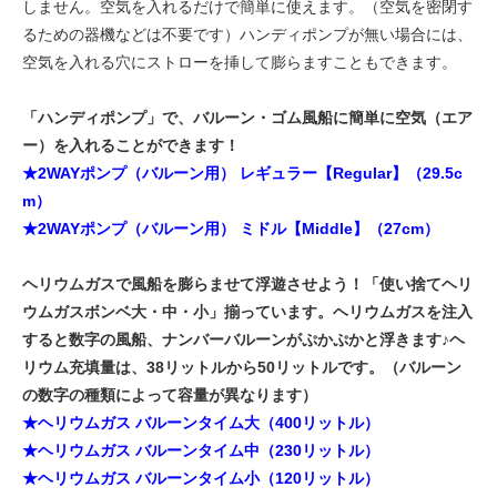
しません。空気を入れるだけで簡単に使えます。（空気を密閉す
るための器機などは不要です）ハンディポンプが無い場合には、
空気を入れる穴にストローを挿して膨らますこともできます。
「ハンディポンプ」で、バルーン・ゴム風船に簡単に空気（エア
ー）を入れることができます！
★2WAYポンプ（バルーン用） レギュラー【Regular】（29.5c
m）
★2WAYポンプ（バルーン用） ミドル【Middle】（27cm）
ヘリウムガスで風船を膨らませて浮遊させよう！「使い捨てヘリ
ウムガスボンベ大・中・小」揃っています。ヘリウムガスを注入
すると数字の風船、ナンバーバルーンがぷかぷかと浮きます♪ヘ
リウム充填量は、38リットルから50リットルです。（バルーン
の数字の種類によって容量が異なります）
★ヘリウムガス バルーンタイム大（400リットル）
★ヘリウムガス バルーンタイム中（230リットル）
★ヘリウムガス バルーンタイム小（120リットル）