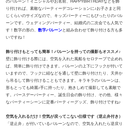
のバルーン！イニシャルやお名前、HAPPYBIRTHDAYなどを飾
り付ければ、素敵なパーティーデコレーションに♪お子さまと同
じくらいのサイズなので、キッズパーティーにもぴったりのバル
ーンです。ウェディングパーティー、結婚式の二次会でも人気で
す！数字の形の、
数字バルーン
と組み合わせて飾り付ける方も多
いですね！
飾り付けもとっても簡単！バルーンを持っての撮影もオススメ♪
壁に飾り付ける際には、空気を入れた風船をセロテープで止めれ
ば、簡単に飾り付けできます。バルーンの上下にフックが付いて
いますので、フックに紐などを通して壁に飾り付けたり、天井か
ら吊るして飾り付けることもできます。キラキラのバルーンは、
形もとっても綺麗♪手に持ったり、抱きしめて撮影しても素敵で
す。バースデーパーティー、誕生日会の飾り付け、その他、様々
なパーティーシーンに定番パーティーグッズ、飾り付けですね♪
空気を入れるだけ！空気が戻ってこない仕様です（逆止弁付き）
「逆止弁」が付いているバルーンなので、空気を入れたら逆戻り