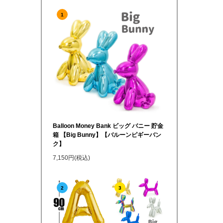
1
Balloon Money Bank ビッグ バニー 貯金
箱 【Big Bunny】【バルーンピギーバン
ク】
7,150円(税込)
2
3