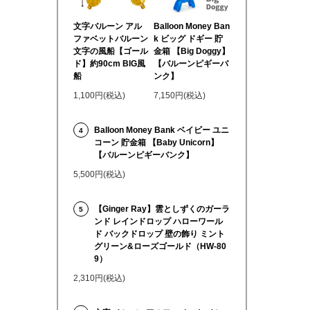
文字バルーン アル
Balloon Money Ban
ファベットバルーン
k ビッグ ドギー 貯
文字の風船【ゴール
金箱 【Big Doggy】
ド】約90cm BIG風
【バルーンピギーバ
船
ンク】
1,100円(税込)
7,150円(税込)
Balloon Money Bank ベイビー ユニ
4
コーン 貯金箱 【Baby Unicorn】
【バルーンピギーバンク】
5,500円(税込)
【Ginger Ray】雲としずくのガーラ
5
ンド レインドロップ ハローワール
ド バックドロップ 壁の飾り ミント
グリーン&ローズゴールド（HW-80
9）
2,310円(税込)