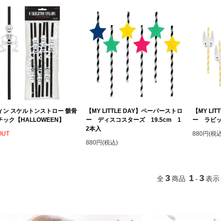
ィン スケルトンストロー 骸骨
【MY LITTLE DAY】ペーパーストロ
【MY LI
ック【HALLOWEEN】
ー ディスコスターズ 19.5cm 1
ー ラビッ
2本入
OUT
880円(税込
880円(税込)
3
1
3
全
商品
-
表示