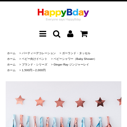
ホーム
>
パーティーデコレーション
>
ガーランド・タッセル
ホーム
>
ベビー向けイベント
>
ベビーシャワー（Baby Shower）
ホーム
>
ブランド・シリーズ
>
Ginger Ray ジンジャーレイ
ホーム
>
1,500円～2,000円