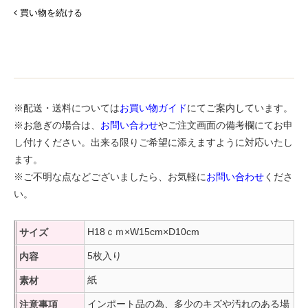
買い物を続ける
※配送・送料については
お買い物ガイド
にてご案内しています。
※お急ぎの場合は、
お問い合わせ
やご注文画面の備考欄にてお申
し付けください。出来る限りご希望に添えますように対応いたし
ます。
※ご不明な点などございましたら、お気軽に
お問い合わせ
くださ
い。
H18ｃｍ×W15cm×D10cm
サイズ
5枚入り
内容
紙
素材
インポート品の為、多少のキズや汚れのある場
注意事項