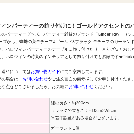
ウィンパーティーの飾り付けに！ゴールドアクセントの
のパーティーグッズ、パーティー雑貨のブランド「Ginger Ray」（ジンジ
リーズから、蜘蛛の巣モチーフ&ゴールド&ブラック モチーフのガーラ
り、ハロウィンパーティーのテーブルに飾り付けたり！さりげなくおし
、ハロウィンの時期のインテリアとして飾り付けても素敵です★Trick or
・送料については
お買い物ガイド
にてご案内しています。
ぎの場合は、
お問い合わせ
やご注文画面の備考欄にてお申し付けくださ
明な点などございましたら、お気軽に
お問い合わせ
ください。
紐の長さ：約200cm
フラッグの大きさ：H10cm×W8cm
※若干誤差がある場合がございます。
ガーランド 1個