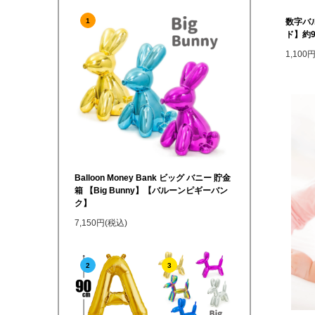
数字バ
1
ド】約9
1,100
Balloon Money Bank ビッグ バニー 貯金
箱 【Big Bunny】【バルーンピギーバン
ク】
7,150円(税込)
2
3