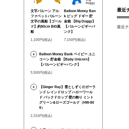
最近
文字バルーン アル
Balloon Money Ban
ファベットバルーン
k ビッグ ドギー 貯
文字の風船【ゴール
金箱 【Big Doggy】
最近チ
ド】約90cm BIG風
【バルーンピギーバ
船
ンク】
1,100円(税込)
7,150円(税込)
Balloon Money Bank ベイビー ユニ
4
コーン 貯金箱 【Baby Unicorn】
【バルーンピギーバンク】
5,500円(税込)
【Ginger Ray】雲としずくのガーラ
5
ンド レインドロップ ハローワール
ド バックドロップ 壁の飾り ミント
グリーン&ローズゴールド（HW-80
9）
2,310円(税込)