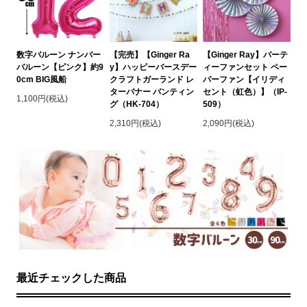
数字バルーン ナンバー
【完売】【Ginger Ra
【Ginger Ray】パーテ
バルーン【ピンク】約9
y】ハッピーバースデー
ィーファンセット ペー
0cm BIG風船
クラフトガーランド レ
パーファン【イリディ
ターバナー バンティン
セント（虹色）】（IP-
1,100円(税込)
グ（HK-704）
509）
2,310円(税込)
2,090円(税込)
最近チェックした商品