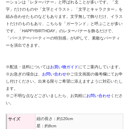
ーションは「レターバナー」と呼ばれることが多いです。「文
字」だけのものや「文字とイラスト」「文字とキャラクター」を
組み合わせたものなどもあります。文字無しで飾りだけ、イラス
トだけのものもあり、こちらを「ガーランド」と呼ぶことが多い
です。「HAPPYBIRTHDAY」のレターバナーを飾るだけで、
「バースデーパーティーの特別感」がUPして、素敵なパーティ
ーを演出できます。
※配送・送料については
お買い物ガイド
にてご案内しています。
※お急ぎの場合は、
お問い合わせ
やご注文画面の備考欄にてお申
し付けください。出来る限りご希望に添えますように対応いたし
ます。
※ご不明な点などございましたら、お気軽に
お問い合わせ
くださ
い。
紐の長さ：約120cm
サイズ
星：約8cm