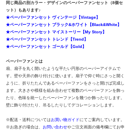
同じ商品の別カラー・デザインのペーパーファンセット（8個セ
ット）もあります♪
★ペーパーファンセット ヴィンテージ【Vintage】
★ペーパーファンセット ブラック&ホワイト【Black&White】
★ペーパーファンセット マイストーリー【My Story】
★ペーパーファンセット トレンド【Trend】
★ペーパーファンセット ゴールド【Gold】
ペーパーファンとは
扇、扇子を丸く開いたような平たい円形のペーパーアイテムで
す。壁や天井の飾り付けに使います。扇子で仰ぐ時にさっと開く
ように、折りたたんであるペーパーファンをさっと開けば完成し
ます。大きさや模様を組み合わせて複数のペーパーファンを飾っ
たり、色味を統一したペーパーファンを幾つか飾ったりします。
壁に飾り付けたり、吊るしたりしてデコレーションします。
※配送・送料については
お買い物ガイド
にてご案内しています。
※お急ぎの場合は、
お問い合わせ
やご注文画面の備考欄にてお申