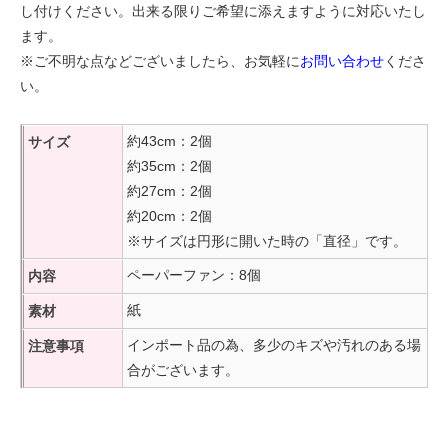
し付けください。出来る限りご希望に添えますように対応いたし
ます。
※ご不明な点などございましたら、お気軽に
お問い合わせ
くださ
い。
約43cm：2個
サイズ
約35cm：2個
約27cm：2個
約20cm：2個
※サイズは円形に開いた時の「直径」です。
ペーパーファン：8個
内容
紙
素材
インポート品の為、多少のキズや汚れのある場
注意事項
合がございます。