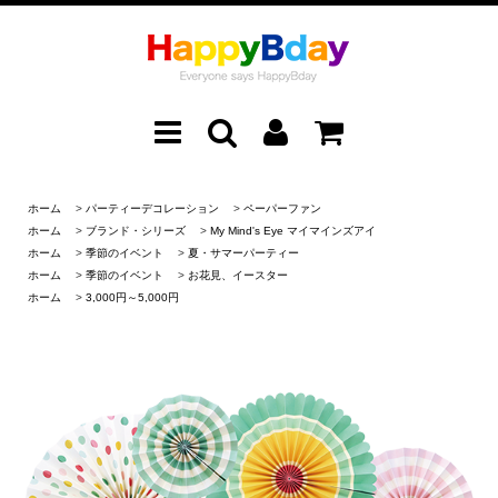
ホーム
>
パーティーデコレーション
>
ペーパーファン
ホーム
>
ブランド・シリーズ
>
My Mind's Eye マイマインズアイ
ホーム
>
季節のイベント
>
夏・サマーパーティー
ホーム
>
季節のイベント
>
お花見、イースター
ホーム
>
3,000円～5,000円