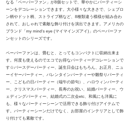
なる「ペーパーファン」が8個セットで、華やかにパーティーシ
ーンをデコレーションできます。大小様々な大きさで、シェブロ
ン柄やドット柄、ストライプ柄など、8種類違う模様が組み合わ
されて、おしゃれで素敵な飾り付けを演出できます。アメリカの
ブランド「my mind's eye (マイマインズアイ)」のペーパーファ
ンセットのシリーズです。
ペーパーファンは、畳むと、とってもコンパクトに収納出来ま
す。何度も使えるのでエコでお得なパーティーデコレーションで
す☆バースデーパーティー、誕生日会はもちろん、お正月、ニュ
ーイヤーパーティー、バレンタインパーティーや雛祭りパーティ
ー、こどもの日パーティー（端午の節句）、ハロウィンパーティ
ー、クリスマスパーティー、長寿のお祝い、結婚パーティー、ウ
ェディングパーティー、結婚式の二次会etc、和風にも洋風に
も、様々なパーティーシーンで活用できる飾り付けアイテムで
す。パーティーシーンだけでなく、お部屋のインテリアとして飾
り付けても素敵です。